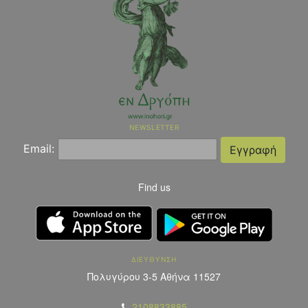
NEWSLETTER
Email:
Find us
ΔΙΕΥΘΥΝΣΗ
Πολυγύρου 3-5 Αθήνα 11527
2108833885