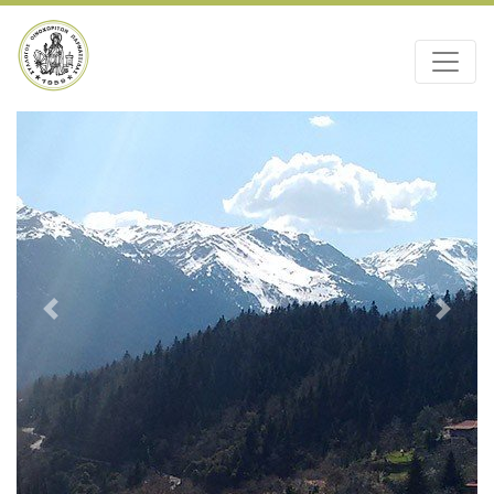
Previous
Next
Σταύρος Ι. Παπαπαναγιώτου
Πρόεδρος Κοινότητας Οινοχωρίου.
Εξετελέσθη υπό των Ιταλικών
Στρατευμάτων Κατοχής τον
Σεπτέμβριο του 1942